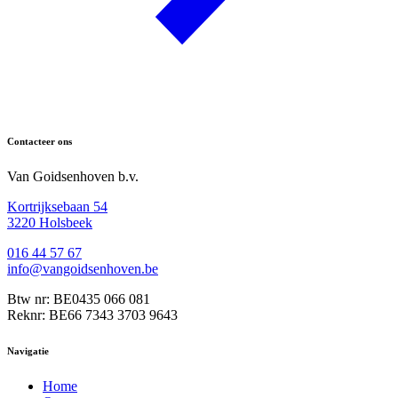
Contacteer ons
Van Goidsenhoven b.v.
Kortrijksebaan 54
3220 Holsbeek
016 44 57 67
info@vangoidsenhoven.be
Btw nr: BE0435 066 081
Reknr: BE66 7343 3703 9643
Navigatie
Home